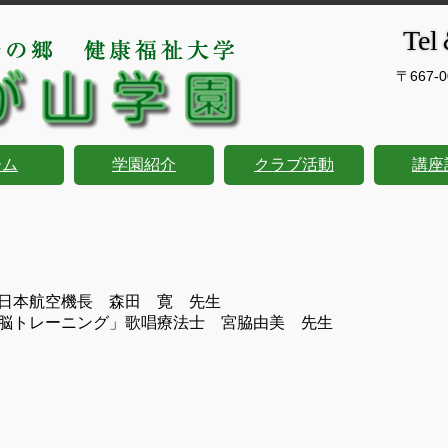
Tel
〒667-
ーム
学園紹介
クラブ活動
講座
日本航空機長 森田 寛 先生
脳トレーニング」歌唱療法士 宮脇由美 先生