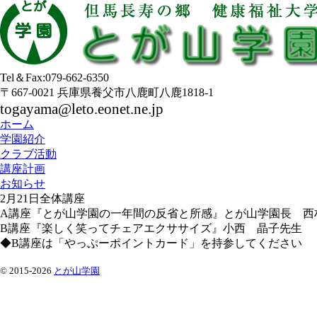
Tel＆Fax:079-662-6350
〒667-0021 兵庫県養父市八鹿町八鹿1818-1
togayama@leto.eonet.ne.jp
ホーム
学園紹介
クラブ活動
講座計画
お知らせ
2月21日全体講座
A講座『とが山学園の一年間の反省と所感』とが山学園長 西
B講座『楽しく笑ってチェアエクササイズ』小西 晶子先生
◆B講座は「やっぷーポイントカード」を持参してください
© 2015-2026
とが山学園