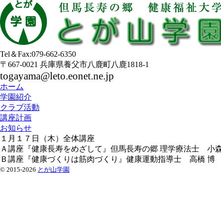
Tel＆Fax:079-662-6350
〒667-0021 兵庫県養父市八鹿町八鹿1818-1
togayama@leto.eonet.ne.jp
ホーム
学園紹介
クラブ活動
講座計画
お知らせ
１月１７日（木）全体講座
Ａ講座『健康長寿をめざして』但馬長寿の郷 理学療法士 小森
Ｂ講座『健康づくりは筋肉づくり』健康運動指導士 高橋 博
© 2015-2026
とが山学園