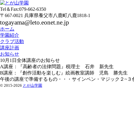
Tel＆Fax:079-662-6350
〒667-0021 兵庫県養父市八鹿町八鹿1818-1
togayama@leto.eonet.ne.jp
ホーム
学園紹介
クラブ活動
講座計画
お知らせ
10月1日全体講座のお知らせ
A講座：『高齢者の法律問題』税理士 石井 新先生
B講座：『創作活動を楽しむ』絵画教室講師 児島 勝先生
午後の講座で準備するもの・・・サインペン・マジック２~３
© 2015-2026
とが山学園